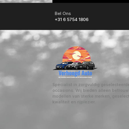
Bel Ons
+31 6 5754 1806
Specialist in zorgvuldig geselecteerd
occasions. Wij bieden alleen betrou
modellen van sterke merken, geselec
kwaliteit en rijplezier.