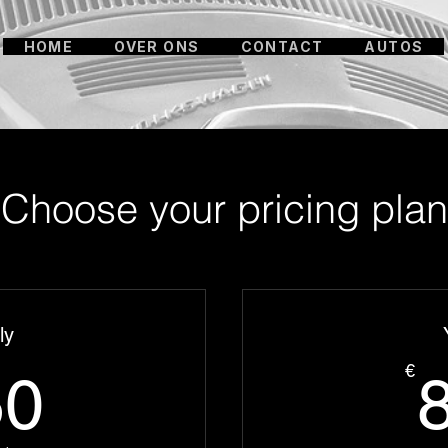
HOME
OVER ONS
CONTACT
AUTOS
Choose your pricing plan
ly
250€
€
50