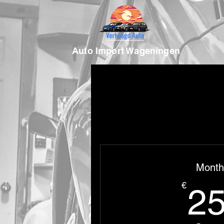
Auto Import Wageningen
Month
€
2