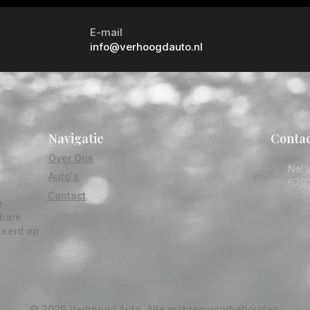
E-mail
info@verhoogdauto.nl
Navigatie
Contac
Over Ons
Nel V
Auto's
670
Contact
e
wbare
teerd op
© 2026 Verhoogd Auto. Alle rechten voorbehouden.