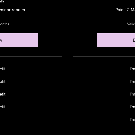
nth
 minor repairs
Paid 12 M
months
Valid
w
fit
I’m
fit
I’m
fit
I’m
fit
I’m
I’m