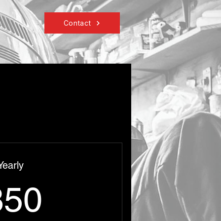
Contact
Yearly
850€
850