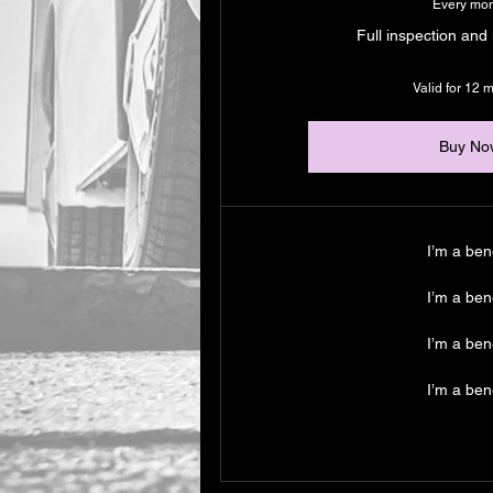
Every mo
Full inspection and
Valid for 12 
Buy No
I’m a bene
I’m a bene
I’m a bene
I’m a bene