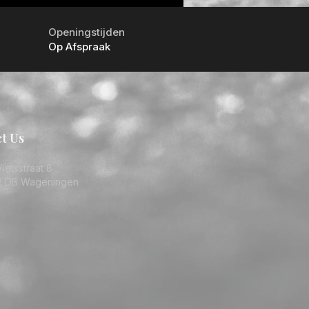
Openingstijden
Op Afspraak
t Us
ietsstraat 8
2 DB Wageningen