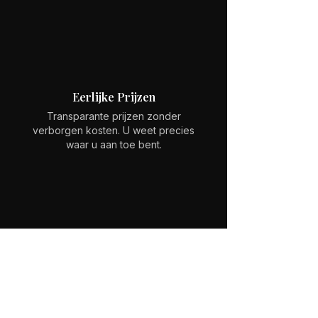
Eerlijke Prijzen
Transparante prijzen zonder
verborgen kosten. U weet precies
waar u aan toe bent.
Professionele Service
Jarenlange ervaring in het selecteren
van betrouwbare auto's uit heel
Europa.